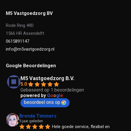
M5 Vastgoedzorg BV
Rode Ring 49D
1566 HR Assendelft
0615891147
info@m5vastgoedzorg.nl
Google Beoordelingen
M5 Vastgoedzorg B.V.
5.0
Gebaseerd op 1 beoordelingen
powered by
G
o
o
g
l
e
beoordeel ons op
Brenda Timmers
5 jaar geleden
Hele goede service, flexibel en 