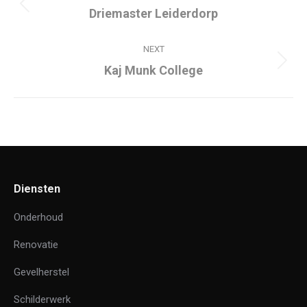
navigation
Previous
Driemaster Leiderdorp
project:
NEXT
Next
Kaj Munk College
project:
Diensten
Onderhoud
Renovatie
Gevelherstel
Schilderwerk