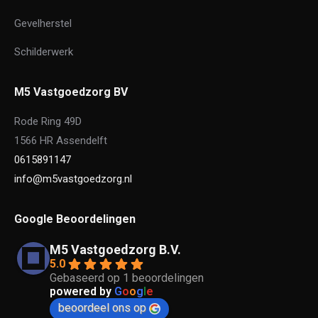
Gevelherstel
Schilderwerk
M5 Vastgoedzorg BV
Rode Ring 49D
1566 HR Assendelft
0615891147
info@m5vastgoedzorg.nl
Google Beoordelingen
M5 Vastgoedzorg B.V.
5.0
Gebaseerd op 1 beoordelingen
powered by
G
o
o
g
l
e
beoordeel ons op