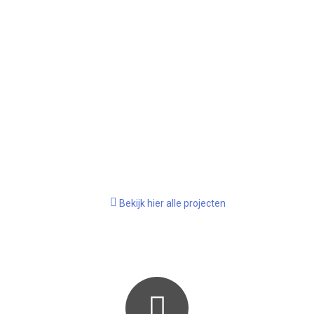
DRIEMASTER LEIDERDORP
Het schilderwerk van dit nieuwbouw project waarbij
97 appartementen gebouwd zijn, hebben wij in
opdracht van Ballast Nedam uit mogen voeren. Een
impressie van de werkzaamheden aan de Driemaster
te…
Lees meer
Bekijk hier alle projecten