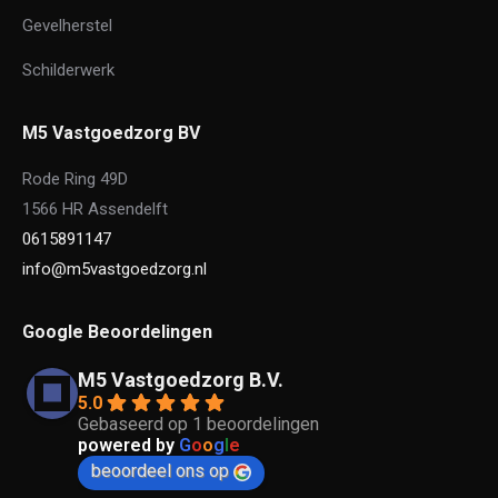
Gevelherstel
Schilderwerk
M5 Vastgoedzorg BV
Rode Ring 49D
1566 HR Assendelft
0615891147
info@m5vastgoedzorg.nl
Google Beoordelingen
M5 Vastgoedzorg B.V.
5.0
Gebaseerd op 1 beoordelingen
powered by
G
o
o
g
l
e
beoordeel ons op