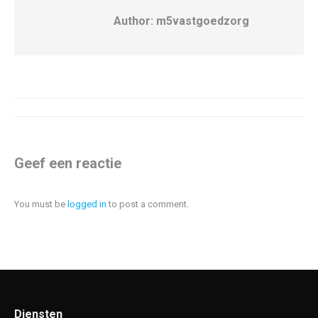
Author:
m5vastgoedzorg
Post
navigation
Geef een reactie
You must be
logged in
to post a comment.
Diensten